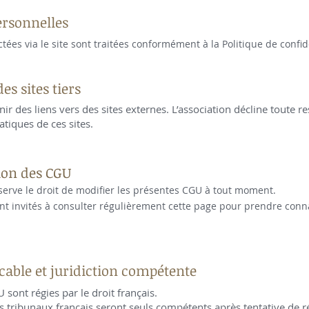
ersonnelles
tées via le site sont traitées conformément à la Politique de confid
des sites tiers
nir des liens vers des sites externes. L’association décline toute 
tiques de ces sites.
ion des CGU
éserve le droit de modifier les présentes CGU à tout moment.
sont invités à consulter régulièrement cette page pour prendre con
licable et juridiction compétente
sont régies par le droit français.
les tribunaux français seront seuls compétents après tentative de 