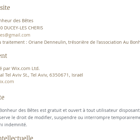
site
nheur des Bêtes
0 DUCEY-LES CHERIS
tes@gmail.com
 traitement :
Oriane Denneulin, trésorière de l'association Au Bon
ent
gé par Wix.com Ltd.
 Tel Aviv St., Tel Aviv, 6350671, Israël
ix.com
te
 Bonheur des Bêtes est gratuit et ouvert à tout utilisateur disposant
réserve le droit de modifier, suspendre ou interrompre temporaireme
 ni indemnité.
ntellectuelle