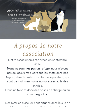
À propos de notre
association
Notre association a été créée en septembre
2016.
Nous ne sommes pas un refuge
, nous n'avons
pas de locaux mais abritons les chats dans nos
foyers, dans la limite des places disponibles, qui
sont de moins en moins nombreuses au fil des
années.
Nous ne faisons donc des prises en charge qu'au
compte-goutte.
Nos familles d'accueil sont situées dans le sud de