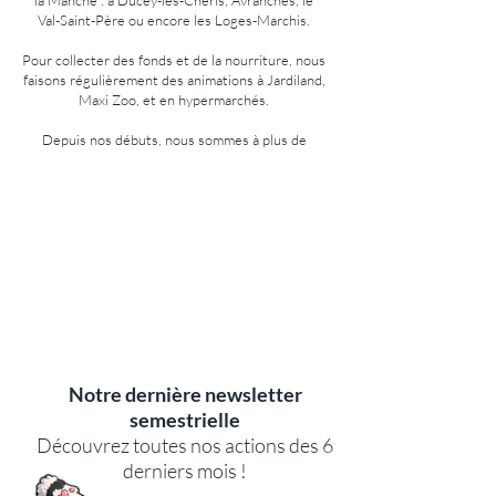
la Manche : à Ducey-les-Chéris, Avranches, le
Val-Saint-Père ou encore les Loges-Marchis.
Pour collecter des fonds et de la nourriture, nous
faisons régulièrement des animations à Jardiland,
Maxi Zoo, et en hypermarchés.
Depuis nos débuts, nous sommes à plus de​
+650
Adoptions
+950
Prises en charge
Notre dernière newsletter
semestrielle
Découvrez toutes nos actions des 6
derniers mois !