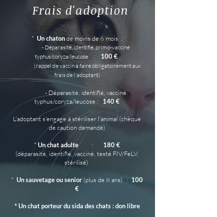
Frais d'adoption
*
Un chaton
de moins de 6 mois :
-
Déparasité, identifié, primo-vacciné
:
100 €
typhus/coryza/leucose
(rappel de vaccin à faire obligatoirement aux
frais de l'adoptant)
- Déparasité, identifié, vacciné
typhus/coryza/leucose :
140 €
L'adoptant s'engage à stériliser l'animal (chèque
de caution demandé)
*
Un chat adulte
:
180 €
(déparasité, identifié, vacciné, testé FIV/FeLV,
stérilisé)
*
Un sauvetage ou senior
(plus de 8 ans) :
100
€
* Un chat porteur du sida des chats : don libre